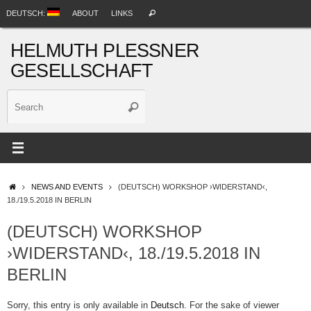
Skip
Search
DEUTSCH:
ABOUT
LINKS
Search
to
for:
content
HELMUTH PLESSNER
GESELLSCHAFT
Search
Search
for:
HOME
NEWS AND EVENTS
(DEUTSCH) WORKSHOP ›WIDERSTAND‹,
18./19.5.2018 IN BERLIN
(DEUTSCH) WORKSHOP
›WIDERSTAND‹, 18./19.5.2018 IN
BERLIN
Sorry, this entry is only available in
Deutsch
. For the sake of viewer