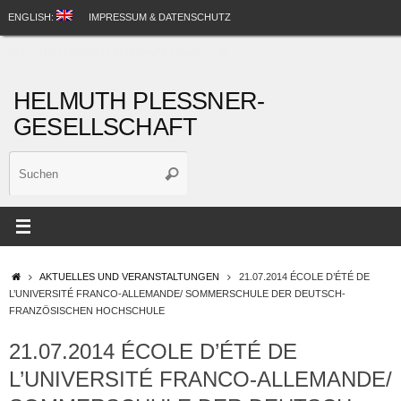
Zum
ENGLISH:
IMPRESSUM & DATENSCHUTZ
Inhalt
Suche
springen
HELMUTH PLESSNER RELEVANTE LINKS
Suchen
nach:
HELMUTH PLESSNER-
GESELLSCHAFT
Suche
Suchen
nach:
STARTSEITE
AKTUELLES UND VERANSTALTUNGEN
21.07.2014 ÉCOLE D’ÉTÉ DE
L’UNIVERSITÉ FRANCO-ALLEMANDE/ SOMMERSCHULE DER DEUTSCH-
FRANZÖSISCHEN HOCHSCHULE
21.07.2014 ÉCOLE D’ÉTÉ DE
L’UNIVERSITÉ FRANCO-ALLEMANDE/