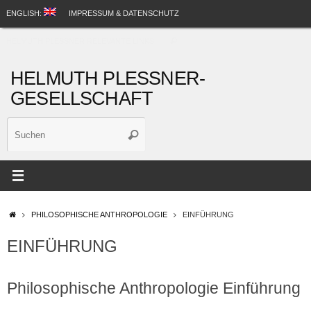
Zum
ENGLISH:
IMPRESSUM & DATENSCHUTZ
Inhalt
Suche
springen
HELMUTH PLESSNER RELEVANTE LINKS
Suchen
nach:
HELMUTH PLESSNER-
GESELLSCHAFT
Suche
Suchen
nach:
STARTSEITE
PHILOSOPHISCHE ANTHROPOLOGIE
EINFÜHRUNG
EINFÜHRUNG
Philosophische Anthropologie Einführung