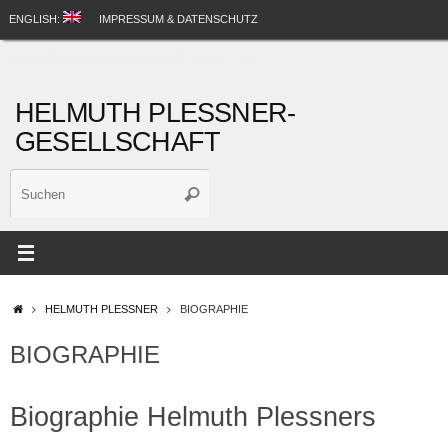
Zum
ENGLISH:
IMPRESSUM & DATENSCHUTZ
Inhalt
Suche
springen
HELMUTH PLESSNER RELEVANTE LINKS
Suchen
nach:
HELMUTH PLESSNER-
GESELLSCHAFT
Suche
Suchen
nach:
STARTSEITE
HELMUTH PLESSNER
BIOGRAPHIE
BIOGRAPHIE
Biographie Helmuth Plessners