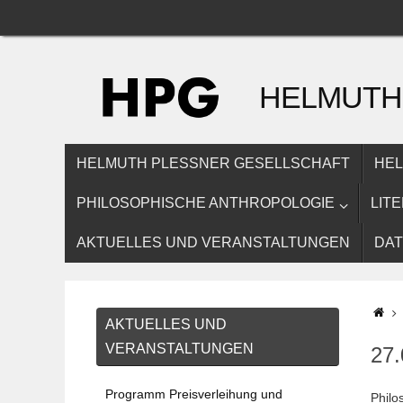
Zum
Inhalt
springen
HELMUTH
ZUM
HELMUTH PLESSNER GESELLSCHAFT
HEL
INHALT
SPRINGEN
PHILOSOPHISCHE ANTHROPOLOGIE
LIT
AKTUELLES UND VERANSTALTUNGEN
DA
ST
AKTUELLES UND
VERANSTALTUNGEN
27
Programm Preisverleihung und
Philo