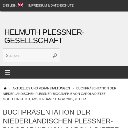
Zum
ENGLISH:
IMPRESSUM & DATENSCHUTZ
Inhalt
Suche
springen
HELMUTH PLESSNER RELEVANTE LINKS
Suchen
nach:
HELMUTH PLESSNER-
GESELLSCHAFT
Suche
Suchen
nach:
STARTSEITE
AKTUELLES UND VERANSTALTUNGEN
BUCHPRÄSENTATION DER
NIEDERLÄNDISCHEN PLESSNER-BIOGRAPHIE VON CAROLA DIETZE,
GOETHEINSTITUT, AMSTERDAM, 11. NOV. 2015, 20 UHR
BUCHPRÄSENTATION DER
NIEDERLÄNDISCHEN PLESSNER-