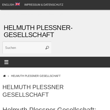
Zum
ENGLISH:
IMPRESSUM & DATENSCHUTZ
Inhalt
Suche
springen
HELMUTH PLESSNER RELEVANTE LINKS
Suchen
nach:
HELMUTH PLESSNER-
GESELLSCHAFT
Suche
Suchen
nach:
STARTSEITE
HELMUTH PLESSNER GESELLSCHAFT
HELMUTH PLESSNER
GESELLSCHAFT