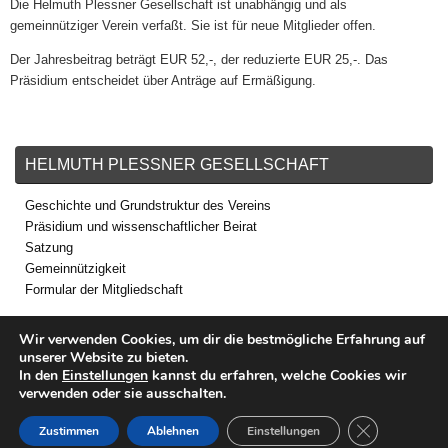
Die Helmuth Plessner Gesellschaft ist unabhängig und als
gemeinnütziger Verein verfaßt. Sie ist für neue Mitglieder offen.
Der Jahresbeitrag beträgt EUR 52,-, der reduzierte EUR 25,-. Das
Präsidium entscheidet über Anträge auf Ermäßigung.
HELMUTH PLESSNER GESELLSCHAFT
Geschichte und Grundstruktur des Vereins
Präsidium und wissenschaftlicher Beirat
Satzung
Gemeinnützigkeit
Formular der Mitgliedschaft
Wir verwenden Cookies, um dir die bestmögliche Erfahrung auf
unserer Website zu bieten.
In den
Einstellungen
kannst du erfahren, welche Cookies wir
verwenden oder sie ausschalten.
ENGLISH:
IMPRESSUM & DATENSCHUTZ
GDPR Cookie-
Zustimmen
Ablehnen
Einstellungen
HELMUTH PLESSNER RELEVANTE LINKS