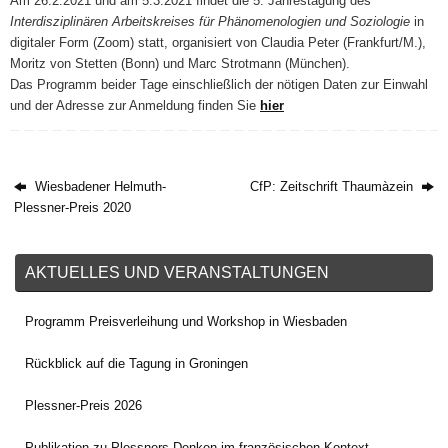
Am 26.2.2021 und am 5.3.2021 findet die 5. Jahrestagung des
Interdisziplinären Arbeitskreises für Phänomenologien und Soziologie
in
digitaler Form (Zoom) statt, organisiert von Claudia Peter (Frankfurt/M.),
Moritz von Stetten (Bonn) und Marc Strotmann (München).
Das Programm beider Tage einschließlich der nötigen Daten zur Einwahl
und der Adresse zur Anmeldung finden Sie
hier
Wiesbadener Helmuth-
CfP: Zeitschrift Thaumàzein
Plessner-Preis 2020
AKTUELLES UND VERANSTALTUNGEN
Programm Preisverleihung und Workshop in Wiesbaden
Rückblick auf die Tagung in Groningen
Plessner-Preis 2026
Publikation zu Plessners Denken im französischen Kontext