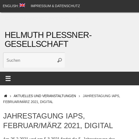
Zum
ENGLISH:
IMPRESSUM & DATENSCHUTZ
Inhalt
Suche
springen
HELMUTH PLESSNER RELEVANTE LINKS
Suchen
nach:
HELMUTH PLESSNER-
GESELLSCHAFT
Suche
Suchen
nach:
STARTSEITE
AKTUELLES UND VERANSTALTUNGEN
JAHRESTAGUNG IAPS,
FEBRUAR/MÄRZ 2021, DIGITAL
JAHRESTAGUNG IAPS,
FEBRUAR/MÄRZ 2021, DIGITAL