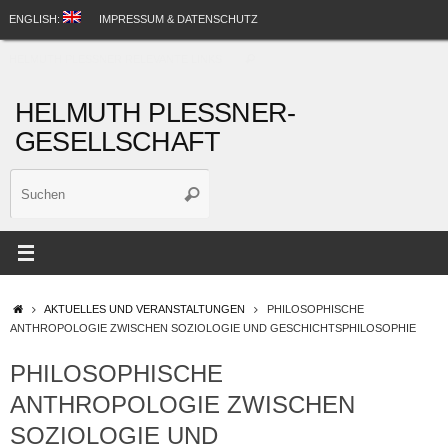
Zum
ENGLISH:
IMPRESSUM & DATENSCHUTZ
Inhalt
Suche
springen
HELMUTH PLESSNER RELEVANTE LINKS
Suchen
nach:
HELMUTH PLESSNER-
GESELLSCHAFT
Suche
Suchen
nach:
STARTSEITE
AKTUELLES UND VERANSTALTUNGEN
PHILOSOPHISCHE
ANTHROPOLOGIE ZWISCHEN SOZIOLOGIE UND GESCHICHTSPHILOSOPHIE
PHILOSOPHISCHE
ANTHROPOLOGIE ZWISCHEN
SOZIOLOGIE UND