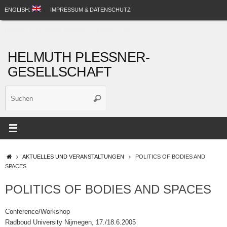
Zum
ENGLISH:
IMPRESSUM & DATENSCHUTZ
Inhalt
Suche
springen
HELMUTH PLESSNER RELEVANTE LINKS
Suchen
nach:
HELMUTH PLESSNER-
GESELLSCHAFT
Suche
Suchen
nach:
STARTSEITE
AKTUELLES UND VERANSTALTUNGEN
POLITICS OF BODIES AND
SPACES
POLITICS OF BODIES AND SPACES
Conference/Workshop
Radboud University Nijmegen, 17./18.6.2005