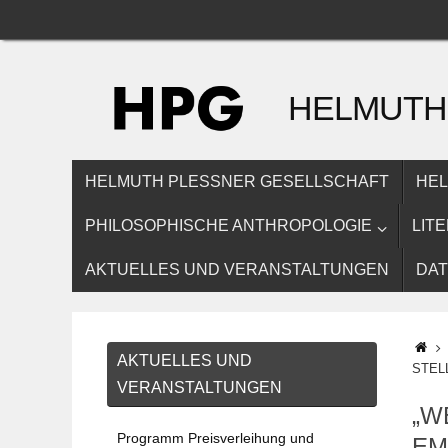
Zum
Inhalt
springen
HELMUTH
ZUM
HELMUTH PLESSNER GESELLSCHAFT
HEL
INHALT
SPRINGEN
PHILOSOPHISCHE ANTHROPOLOGIE
LIT
AKTUELLES UND VERANSTALTUNGEN
DA
ST
AKTUELLES UND
STEL
VERANSTALTUNGEN
„W
Programm Preisverleihung und
EM