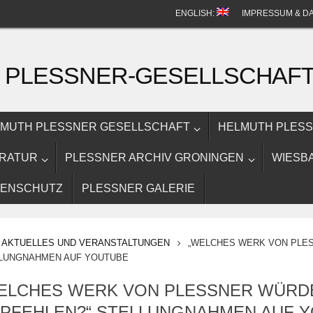
ENGLISH:
IMPRESSUM & D
 PLESSNER-GESELLSCHAF
MUTH PLESSNER GESELLSCHAFT
HELMUTH PLES
ERATUR
PLESSNER ARCHIV GRONINGEN
WIESB
TENSCHUTZ
PLESSNER GALERIE
ARTSEITE
AKTUELLES UND VERANSTALTUNGEN
„WELCHES WERK VON PLES
LUNGNAHMEN AUF YOUTUBE
ELCHES WERK VON PLESSNER WÜRDE
PFEHLEN?“ STELLUNGNAHMEN AUF 